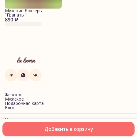
Мужские боксеры
"Гранаты"
890 ₽
Женское
Мужское
Подарочная карта
Блог
Контакты
Адрес
Добавить в корзину
г. Санкт-Петербург, Фучика, 2
Оплата
Доставка
Правила возврата
Реквизиты
Оферта
Политик
Телефон