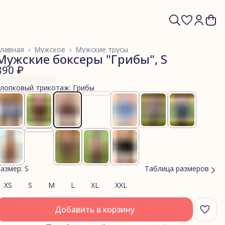
лавная
›
Мужское
›
Мужские трусы
Мужские боксеры "Грибы", S
890 ₽
лопковый трикотаж: Грибы
азмер: S
Таблица размеров
XS
S
M
L
XL
XXL
Добавить в корзину