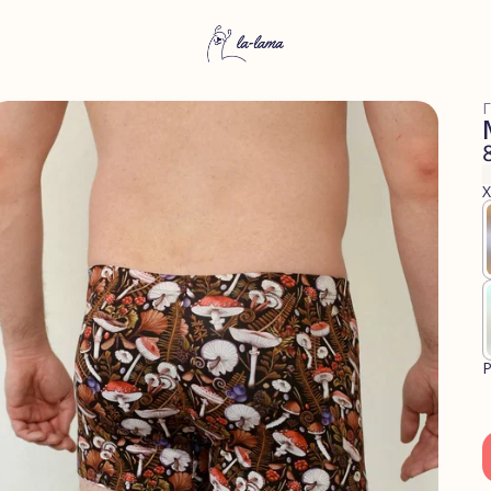
Г
Х
Р