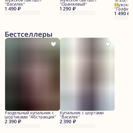
5.0
(
1
)
"Василек"
"Оранжевый"
Мужской
1 490 ₽
1 290 ₽
"Графит"
1 490 ₽
Бестселлеры
Раздельный купальник с
Купальник с шортами
шортиками "Абстракция"
"Василек"
2 390 ₽
2 390 ₽