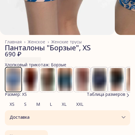
Главная
›
Женское
›
Женские трусы
Панталоны "Борзые", XS
690 ₽
Хлопковый трикотаж: Борзые
Размер: XS
Таблица размеров
XS
S
M
L
XL
XXL
Доставка