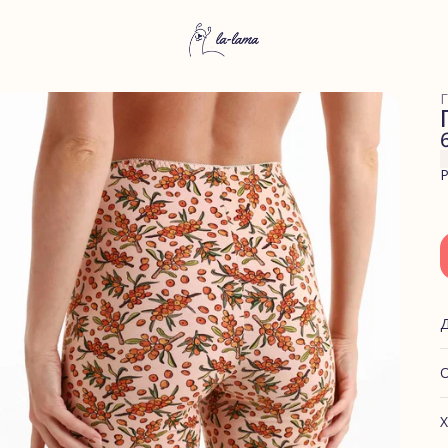
Г
Р
О
Х