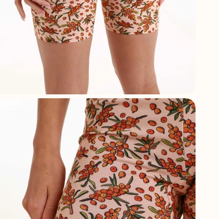
А
Ф
С
С
Г