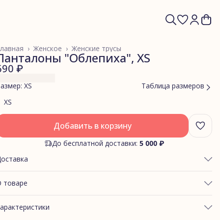
лавная
›
Женское
›
Женские трусы
Панталоны "Облепиха", XS
690 ₽
азмер: XS
Таблица размеров
XS
Добавить в корзину
До бесплатной доставки:
5 000 ₽
Доставка
 товаре
ОБХВАТ ТАЛИИ: 60-65
арактеристики
ОБХВАТ ЯГОДИЦ: 85-89