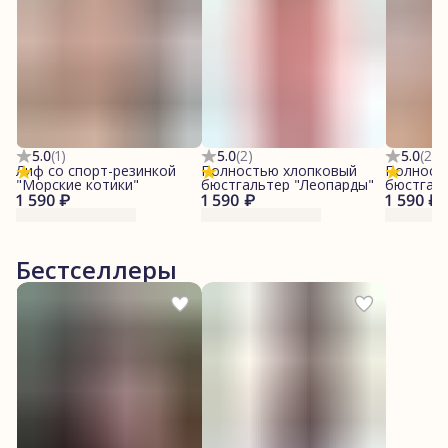
5.0
(
1
)
5.0
(
2
)
5.0
(
2
)
Лиф со спорт-резинкой
Полностью хлопковый
Полност
"Морские котики"
бюстгальтер "Леопарды"
бюстгал
1 590 ₽
1 590 ₽
1 590 ₽
котики"
Бестселлеры