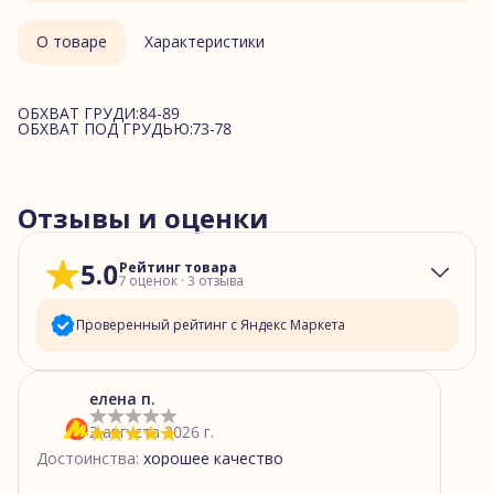
О товаре
Характеристики
ОБХВАТ ГРУДИ:84-89
ОБХВАТ ПОД ГРУДЬЮ:73-78
Отзывы и оценки
5.0
Рейтинг товара
7
оценок
·
3
отзыва
Проверенный рейтинг с Яндекс Маркета
5
звёзд
7
елена п.
4
звезды
0
2 августа 2026 г.
3
звезды
0
Достоинства
:
хорошее качество
2
звезды
0
1
звезда
0