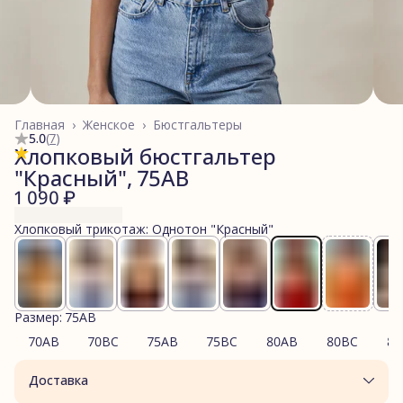
Главная
›
Женское
›
Бюстгальтеры
5.0
(
7
)
Хлопковый бюстгальтер
"Красный", 75AB
1 090 ₽
Хлопковый трикотаж: Однотон "Красный"
Размер: 75AB
70AB
70BC
75AB
75BC
80AB
80BC
85
Доставка