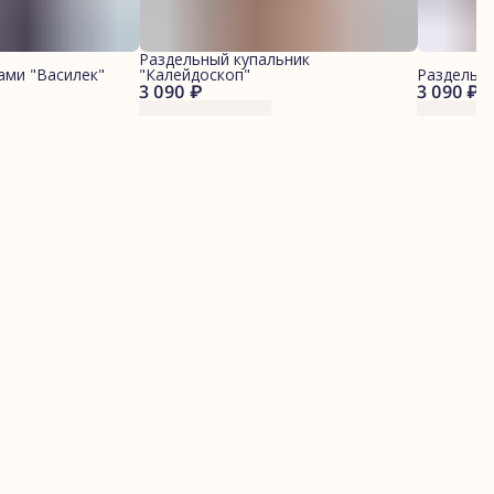
Раздельный купальник
ами "Василек"
"Калейдоскоп"
Раздельны
3 090 ₽
3 090 ₽