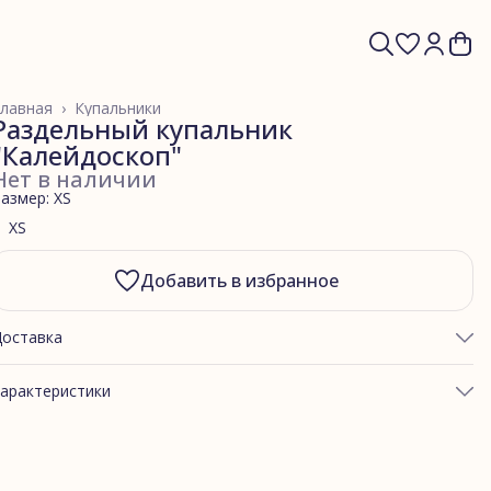
лавная
›
Купальники
Раздельный купальник
"Калейдоскоп"
Нет в наличии
азмер: XS
XS
Добавить в избранное
Доставка
арактеристики
ртикул
К2П5 калейдоскоп
Бифлекс
Калейдоскоп
асон купальника
Купальный лиф (К2)