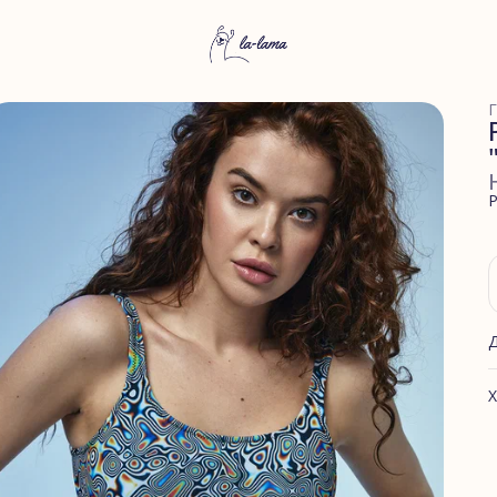
Г
Р
Х
А
Ф