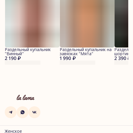
Раздельный купальник
Раздельный купальник на
Раздельн
"Винный"
завязках "Мята"
шортикам
2 190 ₽
1 990 ₽
2 390 ₽
Женское