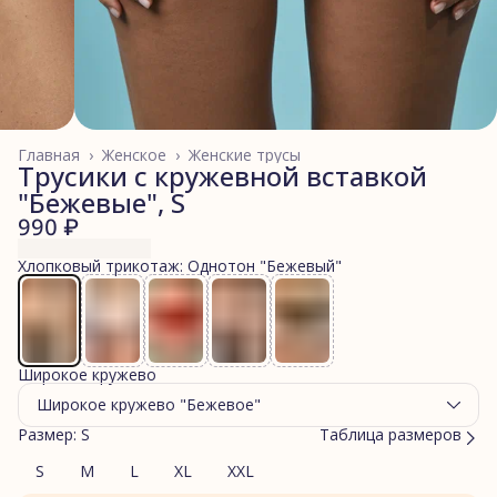
Главная
›
Женское
›
Женские трусы
Трусики с кружевной вставкой
"Бежевые", S
990 ₽
Хлопковый трикотаж: Однотон "Бежевый"
Широкое кружево
Широкое кружево "Бежевое"
Размер: S
Таблица размеров
S
M
L
XL
XXL