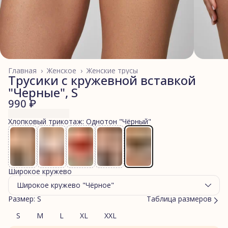
Главная
›
Женское
›
Женские трусы
Трусики с кружевной вставкой
"Черные", S
990 ₽
Хлопковый трикотаж: Однотон "Чёрный"
Широкое кружево
Широкое кружево "Чёрное"
Размер: S
Таблица размеров
S
M
L
XL
XXL