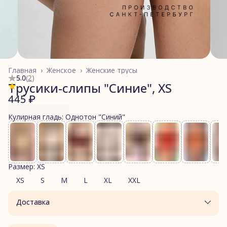
Главная
›
Женское
›
Женские трусы
5.0
(
2
)
Трусики-слипы "Синие", XS
445 ₽
Кулирная гладь: Однотон "Синий"
Размер: XS
XS
S
M
L
XL
XXL
Доставка