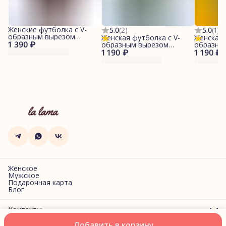
Женские футболка с V-
5.0
(
2
)
5.0
(
1
)
образным вырезом
Женская футболка с V-
Женская 
1 390 ₽
"Шоколадная"
образным вырезом
образны
1 190 ₽
"Фисташковый"
1 190 ₽
"Синяя"
Женское
Мужское
Подарочная карта
Блог
Контакты
Адрес
Добавить в корзину