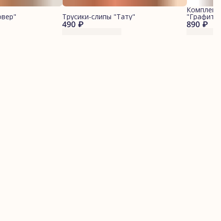
Комплект 
овер"
Трусики-слипы "Тату"
"Графит/
490 ₽
890 ₽