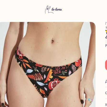
Г
Р
О
Х