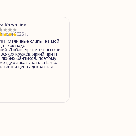
ya Karyakina
апреля 2026 г.
тва
:
Отличные слипы, на мой
дят как надо.
рий
:
Люблю яркое хлопковое
 всяких кружев. Яркий принт
е любых бантиков, поэтому
мендую заказывать la-lama.
расиво и цена адекватная.