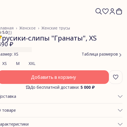
лавная
›
Женское
›
Женские трусы
5.0
(
1
)
Трусики-слипы "Гранаты", XS
490 ₽
азмер: XS
Таблица размеров
XS
M
XXL
Добавить в корзину
До бесплатной доставки:
5 000 ₽
Доставка
 товаре
ОБХВАТ ТАЛИИ: 60-65
арактеристики
ОБХВАТ ЯГОДИЦ: 85-89