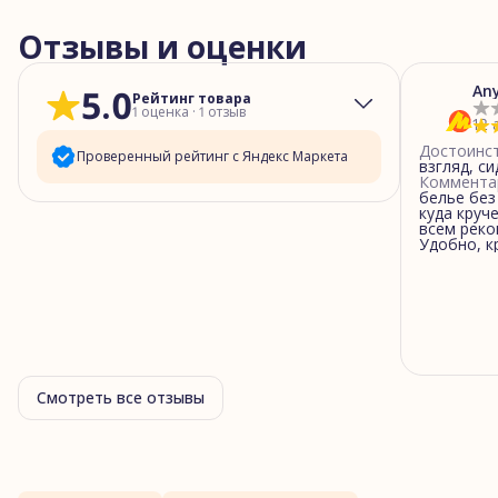
Отзывы и оценки
An
5.0
Рейтинг товара
1
оценка
·
1
отзыв
12 
Достоинс
Проверенный рейтинг с Яндекс Маркета
взгляд, си
Коммента
белье без
5
звёзд
1
куда круч
всем реко
4
звезды
0
Удобно, к
3
звезды
0
2
звезды
0
1
звезда
0
Смотреть все отзывы