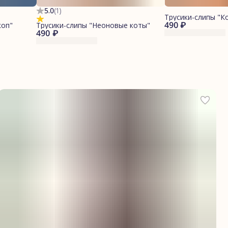
5.0
(
1
)
Трусики-слипы "К
490 ₽
коп"
Трусики-слипы "Неоновые коты"
490 ₽