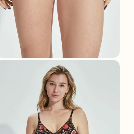
А
Ф
С
С
Г