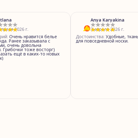
Ф
С
tlana
Anya Karyakina
С
апреля 2026 г.
3 апреля 2026 г.
рий
:
Очень нравится белье
Достоинства
:
Удобные, ткан
нда. Ранее заказывала с
для повседневной носки.
и, очень довольна
. Грибочки тоже восторг)
Г
азать ещё в каких-то новых
х)