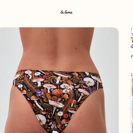
Г
Р
Ц