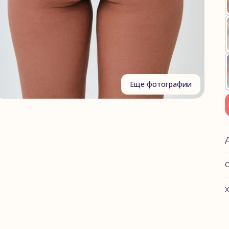
Еще фотографии
О
Х
А
К