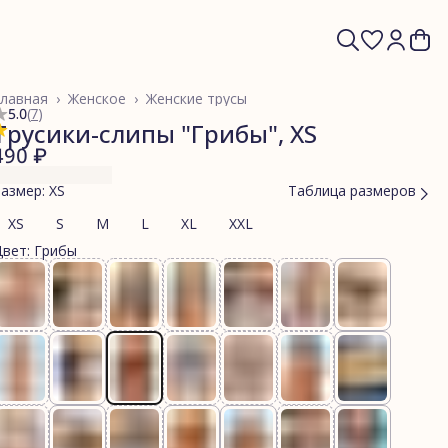
лавная
›
Женское
›
Женские трусы
5.0
(
7
)
Трусики-слипы "Грибы", XS
490 ₽
азмер: XS
Таблица размеров
XS
S
M
L
XL
XXL
вет: Грибы