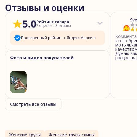
Отзывы и оценки
Sve
5.0
Рейтинг товара
7
оценок
·
3
отзыва
10 
Коммента
Проверенный рейтинг с Яндекс Маркета
этого бре
мотылькам
качеством
5
звёзд
7
Думаю зак
Фото и видео покупателей
расцветка
4
звезды
0
3
звезды
0
2
звезды
0
1
звезда
0
Смотреть все отзывы
Женские трусы
Женские трусы слипы