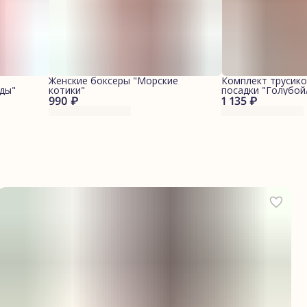
Женские боксеры "Морские
Комплект трусико
ды"
котики"
посадки "Голубо
990 ₽
1 135 ₽
котики"