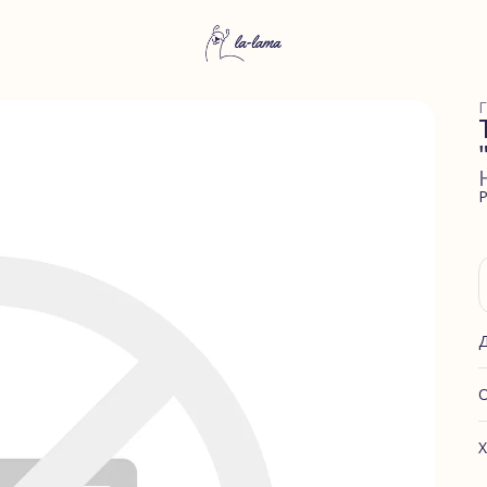
Г
Р
О
Х
А