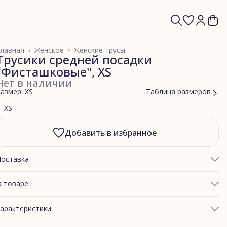
лавная
›
Женское
›
Женские трусы
Трусики средней посадки
"Фисташковые", XS
Нет в наличии
азмер: XS
Таблица размеров
XS
Добавить в избранное
Доставка
 товаре
ОБХВАТ ТАЛИИ: 60-65
арактеристики
ОБХВАТ ЯГОДИЦ: 85-89
ртикул
фисташкаТ10