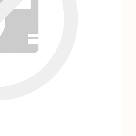
Ф
С
С