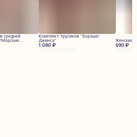
в средней
Комплект трусиков "Борзые/
й/Морские
Джинса"
Женские 
1 080 ₽
690 ₽