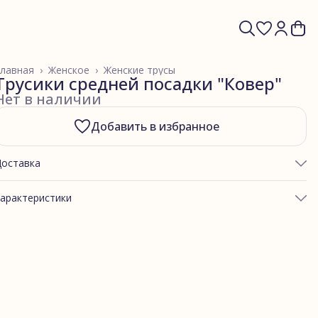
лавная
›
Женское
›
Женские трусы
Трусики средней посадки "Ковер"
Нет в наличии
Добавить в избранное
Доставка
арактеристики
ртикул
коверТ10
Хлопковый трикотаж
Ковер
асон трусов
Трусики средней посадки (Т10)
остав материала
хлопковый трикотаж 95%
хлопок 5% lycra | 160гр/м2
Подклад
Черный
остав подклада
хлопковый трикотаж 95%