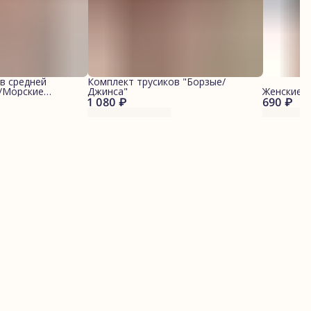
в средней
Комплект трусиков "Борзые/
й/Морские
Джинса"
Женские 
1 080 ₽
690 ₽