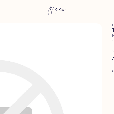
Г
Х
А
Ф
С
С