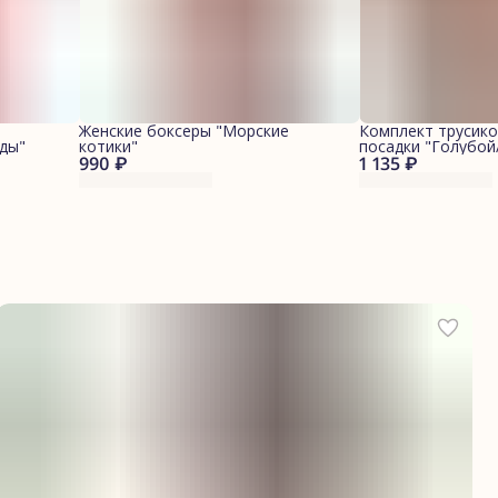
Женские боксеры "Морские
Комплект трусико
ды"
котики"
посадки "Голубо
990 ₽
1 135 ₽
котики"