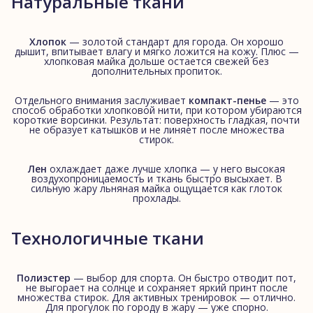
Натуральные ткани
Хлопок
— золотой стандарт для города. Он хорошо
дышит, впитывает влагу и мягко ложится на кожу. Плюс —
хлопковая майка дольше остается свежей без
дополнительных пропиток.
Отдельного внимания заслуживает
компакт-пенье
— это
способ обработки хлопковой нити, при котором убираются
короткие ворсинки. Результат: поверхность гладкая, почти
не образует катышков и не линяет после множества
стирок.
Лен
охлаждает даже лучше хлопка — у него высокая
воздухопроницаемость и ткань быстро высыхает. В
сильную жару льняная майка ощущается как глоток
прохлады.
Технологичные ткани
Полиэстер
— выбор для спорта. Он быстро отводит пот,
не выгорает на солнце и сохраняет яркий принт после
множества стирок. Для активных тренировок — отлично.
Для прогулок по городу в жару — уже спорно.