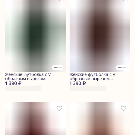
Женские футболка с V-
Женские футболка с V-
образным вырезом
образным вырезом
1 390 ₽
"Изумрудная"
1 390 ₽
"Шоколадная"