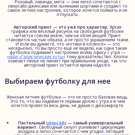
Розовый, лаванда, мята — они легко сочетаются с
оверсайз-джинсами или льняными шортами и создают то
самое летнее настроение, которое хочется поймать и не
отпускать.
Авторский принт — это уже про характер.
Яркая
графика или веселый рисунок на свободной футболке
читается совсем иначе, чем на облегающей. Принт
становится частью образа, а не просто украшением ткани.
И если вы думаете, что «котики в космосе» — это
несерьезно, то вы просто еще не видели, как одна такая
футболка поднимает настроение всему офису с утра —
наши «Галактические коты»
тому доказательство. Хлопок
компакт-пенье не линяет при правильном уходе, так что
авторский принт остается ярким надолго.
Выбираем футболку для нее
Женская летняя футболка — это не просто базовая вещь.
Это то, что вы надеваете первым делом с утра и в чем
хочется провести весь день, не думая о дискомфорте.
Пастельный
оверсайз
— самый универсальный 
вариант.
Свободный силуэт усиливает циркуляцию
воздуха и легко сочетается с чем угодно: летящей