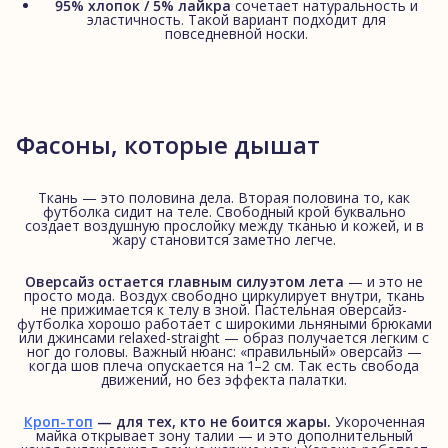
95% хлопок / 5% лайкра
сочетает натуральность и
эластичность. Такой вариант подходит для
повседневной носки.
Фасоны, которые дышат
Ткань — это половина дела. Вторая половина то, как
футболка сидит на теле. Свободный крой буквально
создает воздушную прослойку между тканью и кожей, и в
жару становится заметно легче.
Оверсайз остается главным силуэтом лета
— и это не
просто мода. Воздух свободно циркулирует внутри, ткань
не прижимается к телу в зной. Пастельная оверсайз-
футболка хорошо работает с широкими льняными брюками
или джинсами relaxed-straight — образ получается легким с
ног до головы. Важный нюанс: «правильный» оверсайз —
когда шов плеча опускается на 1–2 см. Так есть свобода
движений, но без эффекта палатки.
Кроп-топ
— для тех, кто не боится жары.
Укороченная
майка открывает зону талии — и это дополнительный