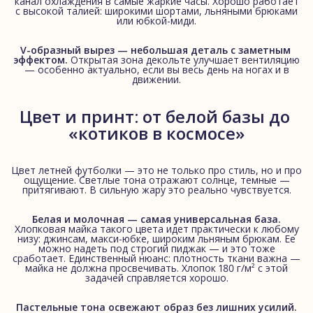
канал охлаждения в самые жаркие часы. Хорошо работает
с высокой талией: широкими шортами, льняными брюками
или юбкой-миди.
V-образный вырез — небольшая деталь с заметным 
эффектом.
Открытая зона декольте улучшает вентиляцию
— особенно актуально, если вы весь день на ногах и в
движении.
Цвет и принт: от белой базы до 
«котиков в космосе»
Цвет летней футболки — это не только про стиль, но и про
ощущение. Светлые тона отражают солнце, темные —
притягивают. В сильную жару это реально чувствуется.
Белая и молочная — самая универсальная база.
Хлопковая майка такого цвета идет практически к любому
низу: джинсам, макси-юбке, широким льняным брюкам. Ее
можно надеть под строгий пиджак — и это тоже
сработает. Единственный нюанс: плотность ткани важна —
майка не должна просвечивать. Хлопок 180 г/м² с этой
задачей справляется хорошо.
Пастельные тона освежают образ без лишних усилий.