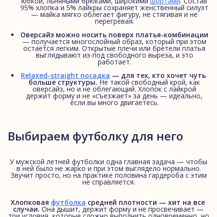
юбкой, льняными брюками, широкими
шортами
. Состав
95% хлопка и 5% лайкры сохраняет женственный силуэт
— майка мягко облегает фигуру, не стягивая и не
перегревая.
Оверсайз можно носить поверх платья-комбинации
— получается многослойный образ, который при этом
остается легким. Открытые плечи или бретели платья
выглядывают из-под свободного выреза, и это
работает.
Relaxed-straight посадка
— для тех, кто хочет чуть 
больше структуры.
Не такой свободный крой, как
оверсайз, но и не облегающий. Хлопок с лайкрой
держит форму и не «съезжает» за день — идеально,
если вы много двигаетесь.
Выбираем футболку для него
У мужской летней футболки одна главная задача — чтобы
в ней было не жарко и при этом выглядело нормально.
Звучит просто, но на практике половина гардероба с этим
не справляется.
Хлопковая
футболка
средней плотности — хит на все 
случаи.
Она дышит, держит форму и не просвечивает —
три условия, которые сложно выполнить одновременно, но