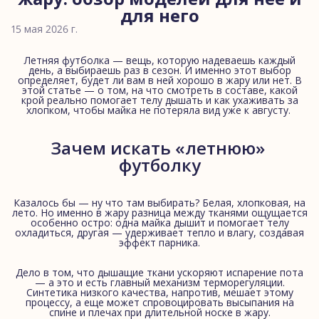
для него
15 мая 2026 г.
Летняя футболка — вещь, которую надеваешь каждый
день, а выбираешь раз в сезон. И именно этот выбор
определяет, будет ли вам в ней хорошо в жару или нет. В
этой статье — о том, на что смотреть в составе, какой
крой реально помогает телу дышать и как ухаживать за
хлопком, чтобы майка не потеряла вид уже к августу.
Зачем искать «летнюю» 
футболку
Казалось бы — ну что там выбирать? Белая, хлопковая, на
лето. Но именно в жару разница между тканями ощущается
особенно остро: одна майка дышит и помогает телу
охладиться, другая — удерживает тепло и влагу, создавая
эффект парника.
Дело в том, что дышащие ткани ускоряют испарение пота
— а это и есть главный механизм терморегуляции.
Синтетика низкого качества, напротив, мешает этому
процессу, а еще может спровоцировать высыпания на
спине и плечах при длительной носке в жару.