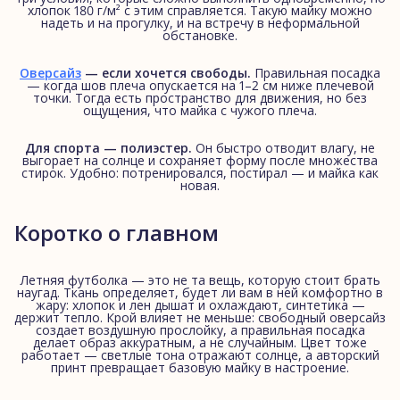
хлопок 180 г/м² с этим справляется. Такую майку можно
надеть и на прогулку, и на встречу в неформальной
обстановке.
Оверсайз
— если хочется свободы.
Правильная посадка
— когда шов плеча опускается на 1–2 см ниже плечевой
точки. Тогда есть пространство для движения, но без
ощущения, что майка с чужого плеча.
Для спорта — полиэстер.
Он быстро отводит влагу, не
выгорает на солнце и сохраняет форму после множества
стирок. Удобно: потренировался, постирал — и майка как
новая.
Коротко о главном
Летняя футболка — это не та вещь, которую стоит брать
наугад. Ткань определяет, будет ли вам в ней комфортно в
жару: хлопок и лен дышат и охлаждают, синтетика —
держит тепло. Крой влияет не меньше: свободный оверсайз
создает воздушную прослойку, а правильная посадка
делает образ аккуратным, а не случайным. Цвет тоже
работает — светлые тона отражают солнце, а авторский
принт превращает базовую майку в настроение.