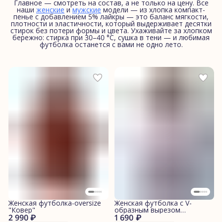
Главное — смотреть на состав, а не только на цену. Все
наши
женские
и
мужские
модели — из хлопка компакт-
пенье с добавлением 5% лайкры — это баланс мягкости,
плотности и эластичности, который выдерживает десятки
стирок без потери формы и цвета. Ухаживайте за хлопком
бережно: стирка при 30–40 °C, сушка в тени — и любимая
футболка останется с вами не одно лето.
Женская футболка-oversize
Женская футболка с V-
"Ковер"
образным вырезом
2 990 ₽
1 690 ₽
"Морские котики"