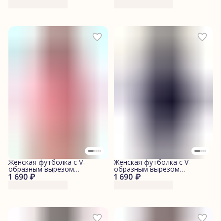
Женская футболка с V-
Женская футболка с V-
образным вырезом
образным вырезом
1 690 ₽
"Леопарды"
1 690 ₽
"Джинса"