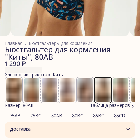
Главная
›
Бюстгальтеры для кормления
Бюстгальтер для кормления
"Киты", 80AB
1 290 ₽
Хлопковый трикотаж: Киты
Размер: 80AB
Таблица размеров
75AB
75BC
80AB
80BC
85BC
85CD
9
Доставка