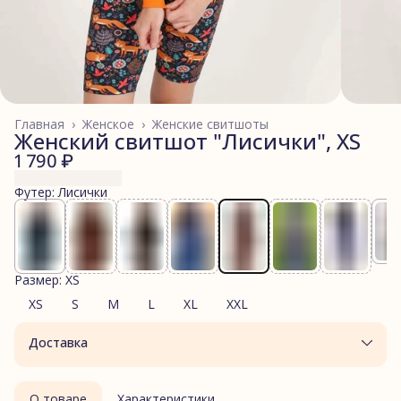
Главная
›
Женское
›
Женские свитшоты
Женский свитшот "Лисички", XS
1 790 ₽
Футер: Лисички
Размер: XS
XS
S
M
L
XL
XXL
Доставка
О товаре
Характеристики