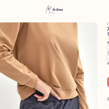
Г
Ф
Р