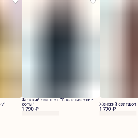
Женский свитшот "Галактические
ну"
коты"
Женский свитшот 
1 790 ₽
1 790 ₽