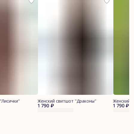
"Лисички"
Женский свитшот "Драконы"
Женский 
1 790 ₽
1 790 ₽