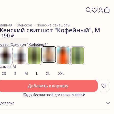
лавная
›
Женское
›
Женские свитшоты
Женский свитшот "Кофейный", M
1 190 ₽
утер: Однотон "Кофейный"
азмер: M
XS
S
M
L
XL
XXL
Добавить в корзину
До бесплатной доставки:
5 000 ₽
Доставка