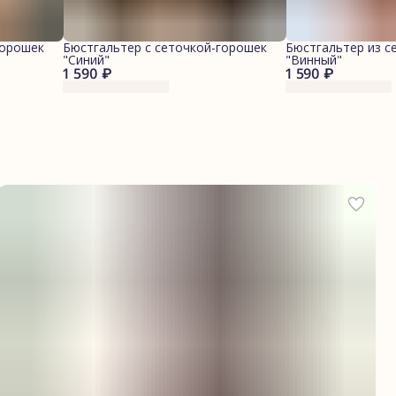
горошек
Бюстгальтер с сеточкой-горошек
Бюстгальтер из с
"Синий"
"Винный"
1 590 ₽
1 590 ₽