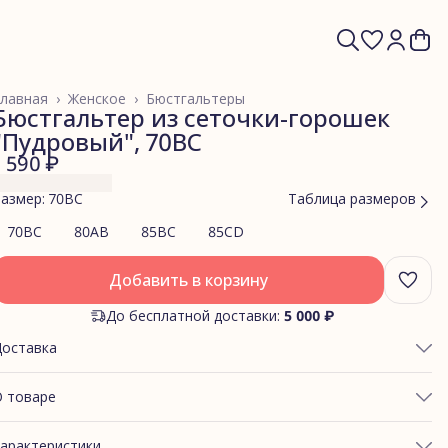
лавная
›
Женское
›
Бюстгальтеры
Бюстгальтер из сеточки-горошек
"Пудровый", 70BC
1 590 ₽
азмер: 70BC
Таблица размеров
70BC
80AB
85BC
85CD
Добавить в корзину
До бесплатной доставки:
5 000 ₽
Доставка
 товаре
ОБХВАТ ГРУДИ:84-86
арактеристики