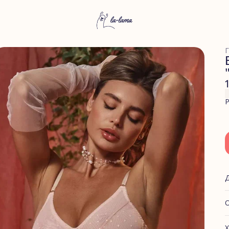
Г
Р
О
Х