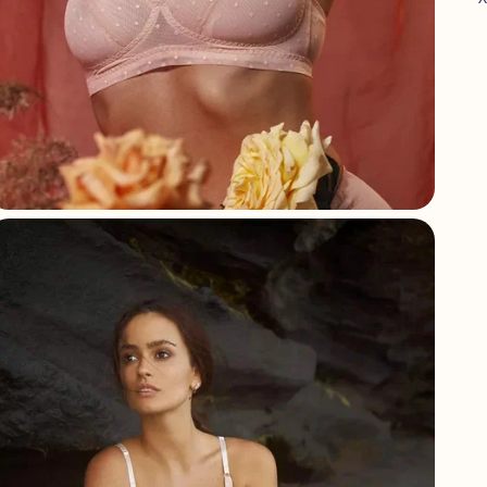
А
С
Г