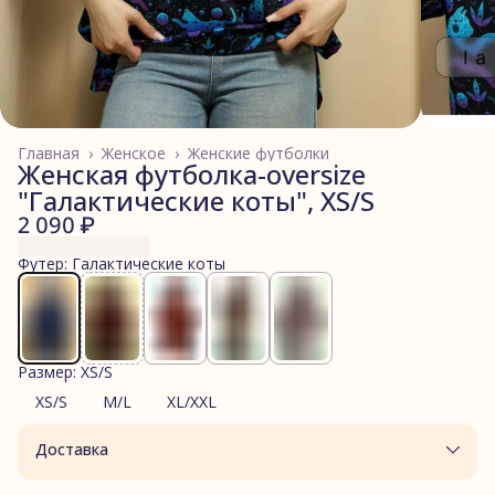
Главная
›
Женское
›
Женские футболки
Женская футболка-oversize
"Галактические коты", XS/S
2 090 ₽
Футер: Галактические коты
Размер: XS/S
XS/S
M/L
XL/XXL
Доставка