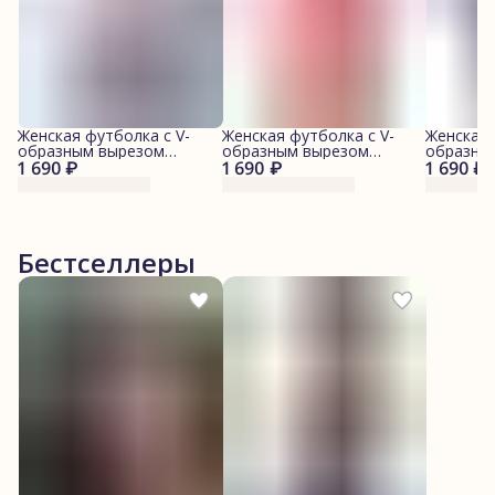
Женская футболка с V-
Женская футболка с V-
Женская 
образным вырезом
образным вырезом
образны
1 690 ₽
"Морские котики"
1 690 ₽
"Леопарды"
1 690 ₽
"Джинса
Бестселлеры