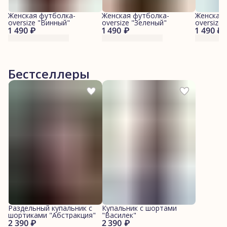
Женская футболка-
Женская футболка-
Женская 
oversize "Винный"
oversize "Зеленый"
oversize
1 490 ₽
1 490 ₽
1 490 ₽
Бестселлеры
Раздельный купальник с
Купальник с шортами
шортиками "Абстракция"
"Василек"
2 390 ₽
2 390 ₽