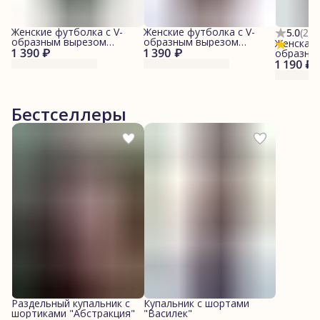
Женские футболка с V-
Женские футболка с V-
5.0
(
2
)
образным вырезом
образным вырезом
Женская 
1 390 ₽
"Изумрудная"
1 390 ₽
"Шоколадная"
образны
1 190 ₽
"Голубой
Бестселлеры
Раздельный купальник с
Купальник с шортами
шортиками "Абстракция"
"Василек"