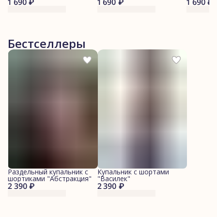
1 690 ₽
"Морские котики"
1 690 ₽
"Леопарды"
1 690 ₽
"Джинса
Бестселлеры
Раздельный купальник с
Купальник с шортами
шортиками "Абстракция"
"Василек"
2 390 ₽
2 390 ₽