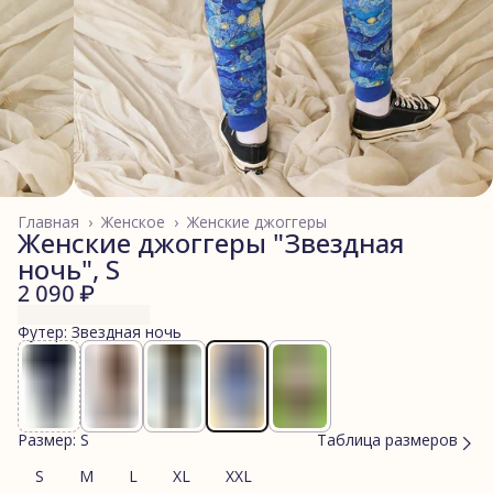
Главная
›
Женское
›
Женские джоггеры
Женские джоггеры "Звездная
ночь", S
2 090 ₽
Футер: Звездная ночь
Размер: S
Таблица размеров
S
M
L
XL
XXL