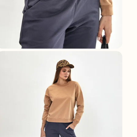
А
Ф
Г