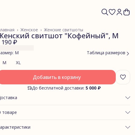
лавная
›
Женское
›
Женские свитшоты
Женский свитшот "Кофейный", M
1 190 ₽
азмер: M
Таблица размеров
M
XL
Добавить в корзину
До бесплатной доставки:
5 000 ₽
Доставка
 товаре
БХВАТ ГРУДИ: 90-95
арактеристики
БХВАТ ТАЛИИ: 72-78