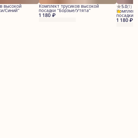
в высокой
Комплект трусиков высокой
5.0
(
1
)
ки/Синий"
посадки "Борзые/Утята"
Комплект
1 180 ₽
посадки "
1 180 ₽
красном"