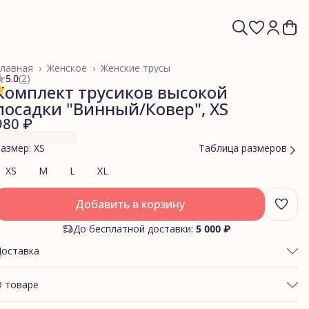
лавная
›
Женское
›
Женские трусы
5.0
(
2
)
Комплект трусиков высокой
посадки "Винный/Ковер", XS
980 ₽
азмер: XS
Таблица размеров
XS
M
L
XL
Добавить в корзину
До бесплатной доставки:
5 000 ₽
Доставка
 товаре