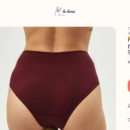
Г
Р
О