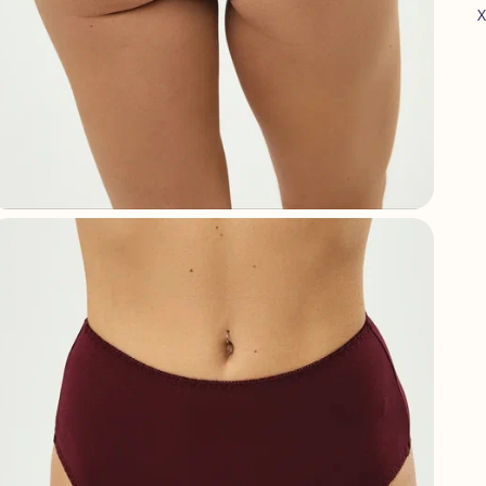
Х
А
Ф
С
Х
П
Г