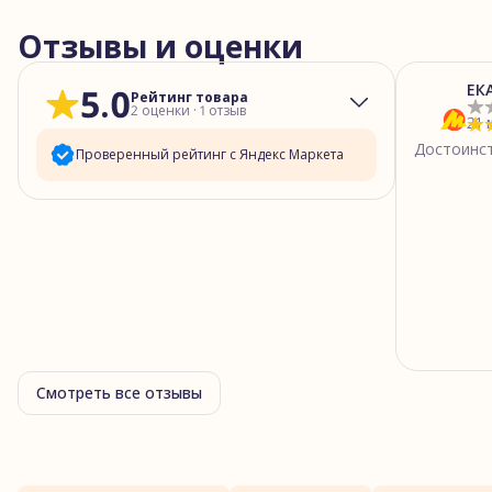
Отзывы и оценки
ЕК
5.0
Рейтинг товара
2
оценки
·
1
отзыв
21 
Достоинс
Проверенный рейтинг с Яндекс Маркета
5
звёзд
2
4
звезды
0
3
звезды
0
2
звезды
0
1
звезда
0
Смотреть все отзывы