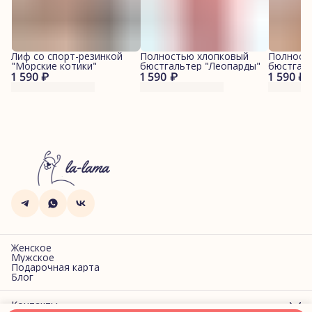
Лиф со спорт-резинкой
Полностью хлопковый
Полност
"Морские котики"
бюстгальтер "Леопарды"
бюстгал
1 590 ₽
1 590 ₽
1 590 ₽
котики"
Женское
Мужское
Подарочная карта
Блог
Контакты