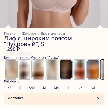
Главная
›
Женское
›
Бюстгальтеры
Лиф с широким поясом
"Пудровый", S
1 290 ₽
Кулирная гладь: Однотон "Пудра"
Размер: S
XS
S
S/M
M
M/L
L
L/XL
XL
XL
Доставка