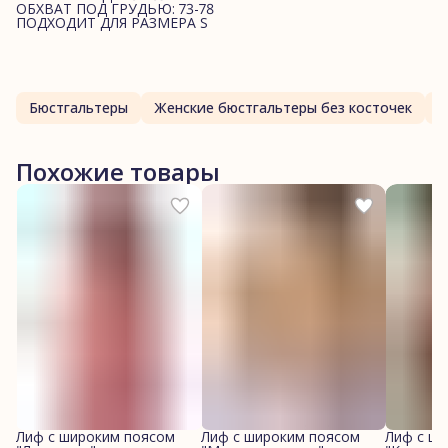
ОБХВАТ ПОД ГРУДЬЮ: 73-78
ПОДХОДИТ ДЛЯ РАЗМЕРА S
Бюстгальтеры
Женские бюстгальтеры без косточек
Ж
Похожие товары
Лиф с широким поясом
Лиф с широким поясом
Лиф с ш