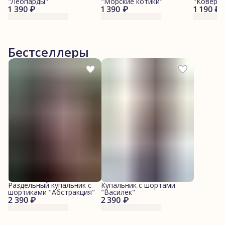
"Леопарды"
"Морские котики"
"Ковер"
1 390 ₽
1 390 ₽
1 190 ₽
Бестселлеры
Раздельный купальник с
Купальник с шортами
шортиками "Абстракция"
"Василек"
2 390 ₽
2 390 ₽