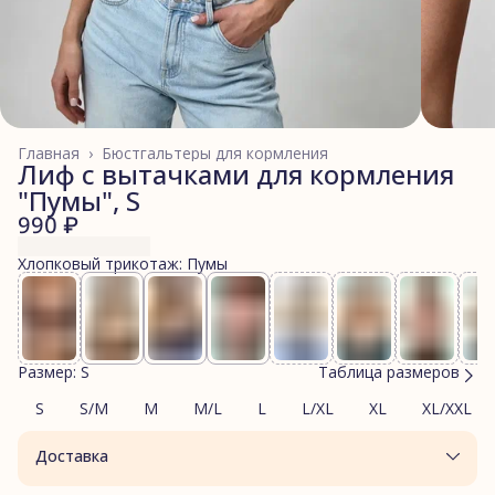
Главная
›
Бюстгальтеры для кормления
Лиф с вытачками для кормления
"Пумы", S
990 ₽
Хлопковый трикотаж: Пумы
Размер: S
Таблица размеров
S
S/M
M
M/L
L
L/XL
XL
XL/XXL
Доставка