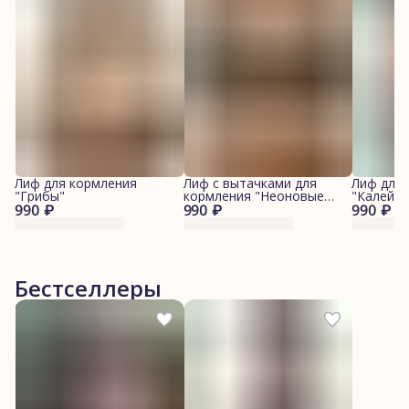
Лиф для кормления
Лиф с вытачками для
Лиф для
"Грибы"
кормления "Неоновые
"Калейдо
990 ₽
990 ₽
коты"
990 ₽
Бестселлеры