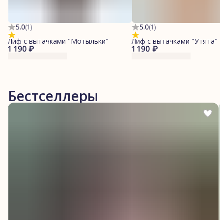
5.0
(
1
)
5.0
(
1
)
Лиф с вытачками "Мотыльки"
Лиф с вытачками "Утята"
1 190 ₽
1 190 ₽
Бестселлеры