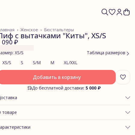
лавная
›
Женское
›
Бюстгальтеры
Лиф с вытачками "Киты", XS/S
1 090 ₽
азмер: XS/S
Таблица размеров
XS/S
S
S/M
M
XL/XXL
Добавить в корзину
До бесплатной доставки:
5 000 ₽
Доставка
 товаре
БХВАТ ГРУДИ: 84-86
арактеристики
ОБХВАТ ПОД ГРУДЬЮ: 67-72