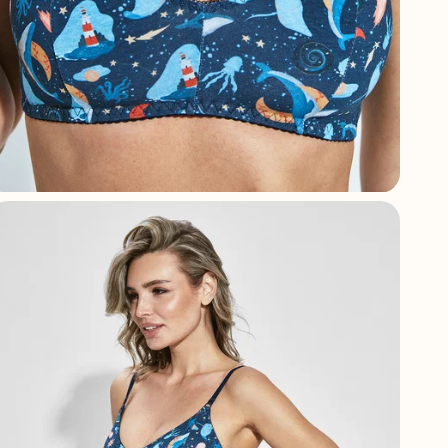
А
С
Г