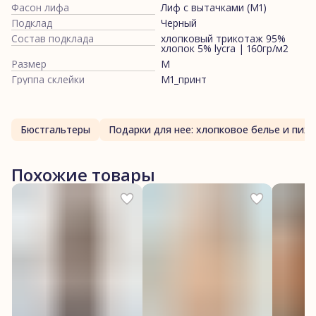
Фасон лифа
Лиф с вытачками (М1)
Подклад
Черный
Состав подклада
хлопковый трикотаж 95%
хлопок 5% lycra | 160гр/м2
Размер
M
Группа склейки
М1_принт
Бюстгальтеры
Подарки для нее: хлопк
Похожие товары