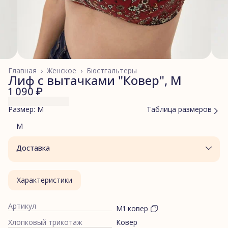
Главная
›
Женское
›
Бюстгальтеры
Лиф с вытачками "Ковер", M
1 090 ₽
Размер: M
Таблица размеров
M
Доставка
Характеристики
Артикул
М1 ковер
Хлопковый трикотаж
Ковер