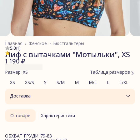
Главная
›
Женское
›
Бюстгальтеры
5.0
(
1
)
Лиф с вытачками "Мотыльки", XS
1 190 ₽
Размер: XS
Таблица размеров
XS
XS/S
S
S/M
M
M/L
L
L/XL
Доставка
О товаре
Характеристики
ОБХВАТ ГРУДИ: 79-83