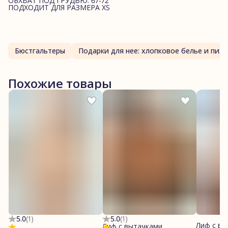
ОБХВАТ ПОД ГРУДЬЮ: 67-72
ПОДХОДИТ ДЛЯ РАЗМЕРА XS
Бюстгальтеры
Подарки для нее: хлопк
Похожие товары
5.0
(
1
)
5.0
(
1
)
Лиф с вы
Лиф с вытачками