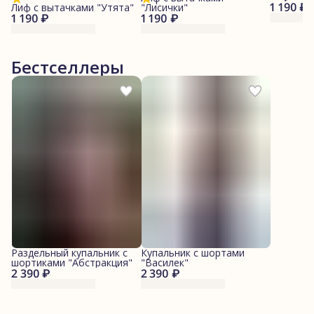
1 190 ₽
Лиф с вытачками "Утята"
"Лисички"
1 190 ₽
1 190 ₽
Бестселлеры
Раздельный купальник с
Купальник с шортами
шортиками "Абстракция"
"Василек"
2 390 ₽
2 390 ₽