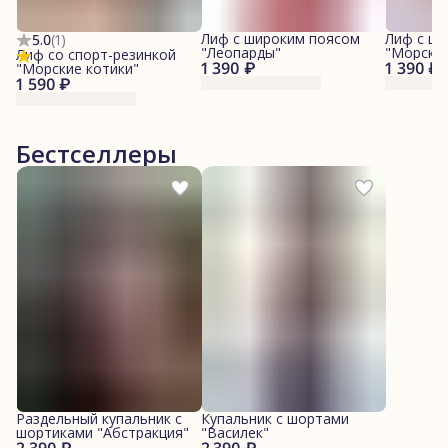
Лиф с широким поясом
Лиф с ш
5.0
(
1
)
"Леопарды"
"Морские
Лиф со спорт-резинкой
1 390 ₽
1 390 ₽
"Морские котики"
1 590 ₽
Бестселлеры
Раздельный купальник с
Купальник с шортами
шортиками "Абстракция"
"Василек"
2 390 ₽
2 390 ₽