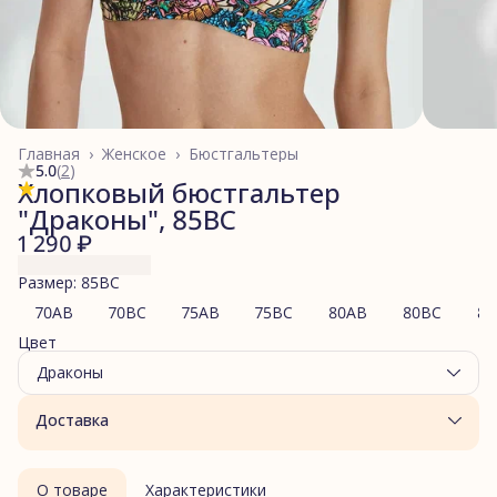
Главная
›
Женское
›
Бюстгальтеры
5.0
(
2
)
Хлопковый бюстгальтер
"Драконы", 85BC
1 290 ₽
Размер: 85BC
70AB
70BC
75AB
75BC
80AB
80BC
85
Цвет
Драконы
Доставка
О товаре
Характеристики