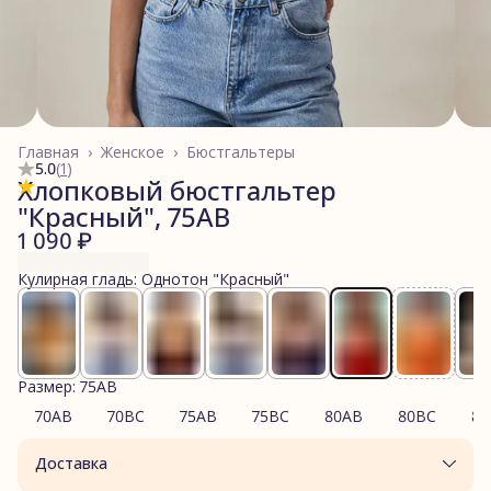
Главная
›
Женское
›
Бюстгальтеры
5.0
(
1
)
Хлопковый бюстгальтер
"Красный", 75AB
1 090 ₽
Кулирная гладь: Однотон "Красный"
Размер: 75AB
70AB
70BC
75AB
75BC
80AB
80BC
85
Доставка