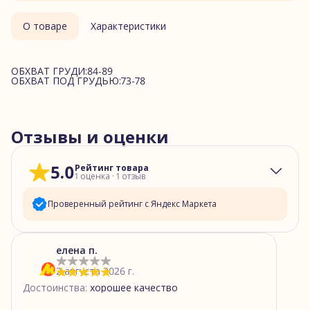
О товаре
Характеристики
ОБХВАТ ГРУДИ:84-89
ОБХВАТ ПОД ГРУДЬЮ:73-78
Отзывы и оценки
5.0
Рейтинг товара
1
оценка
·
1
отзыв
Проверенный рейтинг с Яндекс Маркета
5
звёзд
1
елена п.
4
звезды
0
2 августа 2026 г.
3
звезды
0
Достоинства
:
хорошее качество
2
звезды
0
1
звезда
0