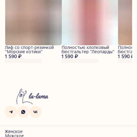
Лиф со спорт-резинкой
Полностью хлопковый
Полност
"Морские котики"
бюстгальтер "Леопарды"
бюстгал
1 590 ₽
1 590 ₽
1 590 ₽
котики"
Женское
Мужское