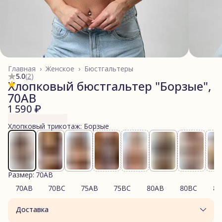
Главная
›
Женское
›
Бюстгальтеры
5.0
(
2
)
Хлопковый бюстгальтер "Борзые",
70AB
1 590 ₽
Хлопковый трикотаж: Борзые
Размер: 70AB
70AB
70BC
75AB
75BC
80AB
80BC
85
Доставка