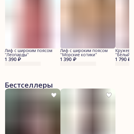
Лиф с широким поясом
Лиф с широким поясом
Кружевн
"Леопарды"
"Морские котики"
"Белый"
1 390 ₽
1 390 ₽
1 790 ₽
Бестселлеры