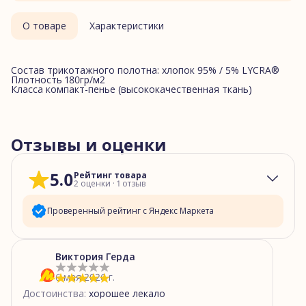
О товаре
Характеристики
Состав трикотажного полотна: хлопок 95% / 5% LYCRA®
Плотность 180гр/м2
Класса компакт-пенье (высококачественная ткань)
Отзывы и оценки
5.0
Рейтинг товара
2
оценки
·
1
отзыв
Проверенный рейтинг с Яндекс Маркета
5
звёзд
2
Виктория Герда
4
звезды
0
6 мая 2026 г.
3
звезды
0
Достоинства
:
хорошее лекало
2
звезды
0