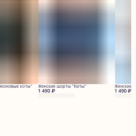
Неоновые коты"
Женские шорты "Киты"
Женские 
1 490 ₽
1 490 ₽