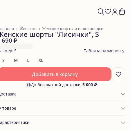
лавная
›
Женское
›
Женские шорты и велосипедки
Женские шорты "Лисички", S
1 690 ₽
азмер: S
Таблица размеров
S
M
L
XL
Добавить в корзину
До бесплатной доставки:
5 000 ₽
Доставка
 товаре
БХВАТ ТАЛИИ: 65-71
арактеристики
ОБХВАТ ЯГОДИЦ: 90-95