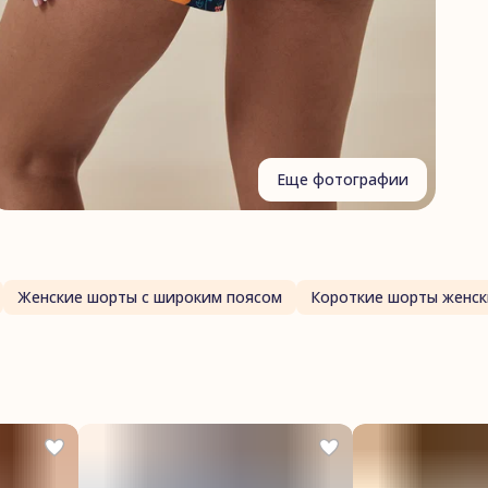
А
Ф
С
С
Г
Еще фотографии
Женские шорты с широким поясом
Короткие шорты женск