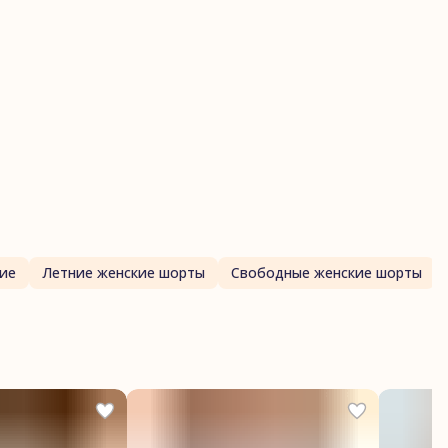
ртикул
Жшорты лисы
Хлопковый трикотаж
Лисички
асон пижамы (низ)
Женские шорты
остав материала
95% хлопок 5% lycra | 190гр/м2
остав подклада
95% хлопок 5% lycra | 190гр/м2
Размер
S
руппа склейки
Жшорты_принт
ие
Летние женские шорты
Свободные женские шорты