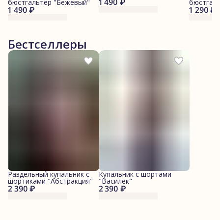
1 490 ₽
бюстгальтер "Бежевый"
бюстгаль
1 490 ₽
1 290 ₽
Бестселлеры
Раздельный купальник с
Купальник с шортами
шортиками "Абстракция"
"Василек"
2 390 ₽
2 390 ₽