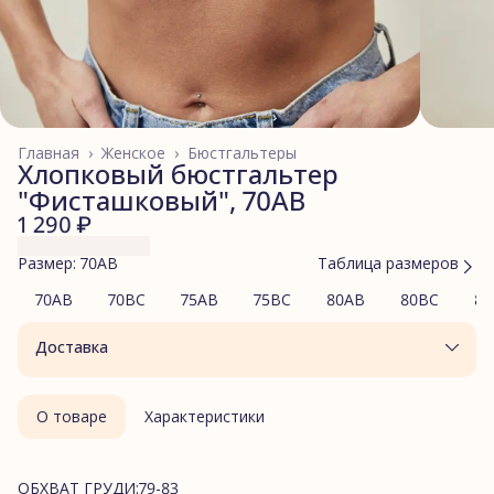
Главная
›
Женское
›
Бюстгальтеры
Хлопковый бюстгальтер
"Фисташковый", 70AB
1 290 ₽
Размер: 70AB
Таблица размеров
70AB
70BC
75AB
75BC
80AB
80BC
85
Доставка
О товаре
Характеристики
ОБХВАТ ГРУДИ:79-83