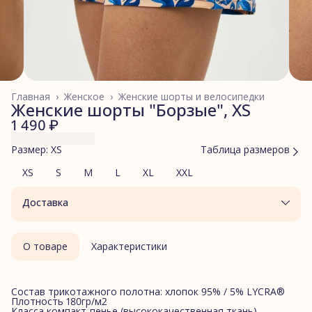
Главная
›
Женское
›
Женские шорты и велосипедки
Женские шорты "Борзые", XS
1 490 ₽
Размер: XS
Таблица размеров
XS
S
M
L
XL
XXL
Доставка
О товаре
Характеристики
Состав трикотажного полотна: хлопок 95% / 5% LYCRA®
Плотность 180гр/м2
Класса компакт-пенье (высококачественная ткань)