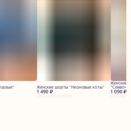
Женские 
Борзые"
Женские шорты "Неоновые коты"
"Сливочн
1 490 ₽
1 090 ₽