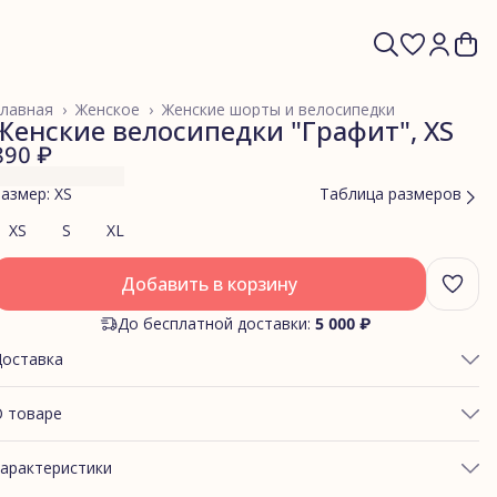
лавная
›
Женское
›
Женские шорты и велосипедки
Женские велосипедки "Графит", XS
890 ₽
азмер: XS
Таблица размеров
XS
S
XL
Добавить в корзину
До бесплатной доставки:
5 000 ₽
Доставка
 товаре
ОБХВАТ ТАЛИИ: 60-65
арактеристики
ОБХВАТ ЯГОДИЦ: 85-89