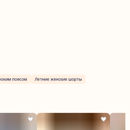
ртикул
Велосипедки графит
асон пижамы (низ)
Велосипедки
Футер
Однотон "Графит"
Размер
XS
руппа склейки
Велосипедки_однотон
роким поясом
Летние женские шорты