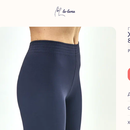
Г
Р
О
Х