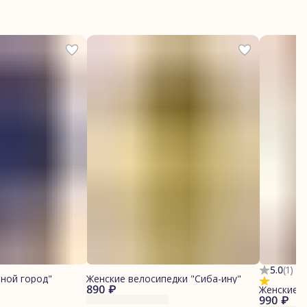
5.0
(
1
)
ной город"
Женские велосипедки "Сиба-ину"
890 ₽
Женские 
990 ₽