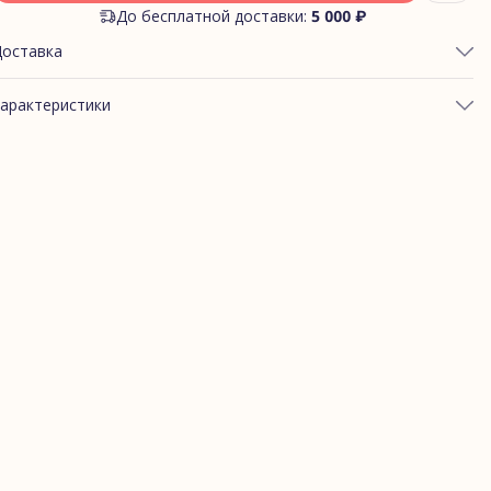
До бесплатной доставки:
5 000 ₽
Доставка
арактеристики
ртикул
Велосипедки брусника
асон пижамы (низ)
Велосипедки
Футер
Однотон "Брусника"
Размер
XL
руппа склейки
Велосипедки_однотон