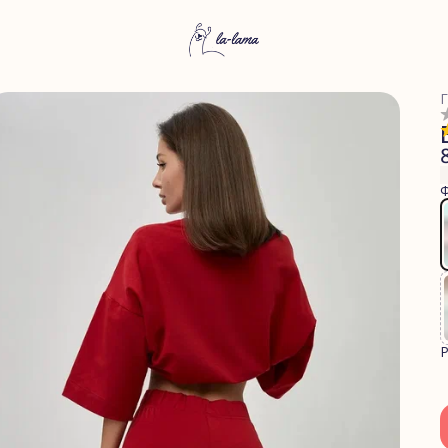
Г
Ф
Р