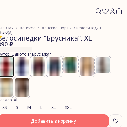
лавная
›
Женское
›
Женские шорты и велосипедки
5.0
(
3
)
Велосипедки "Брусника", XL
890 ₽
утер: Однотон "Брусника"
азмер: XL
XS
S
M
L
XL
XXL
Добавить в корзину