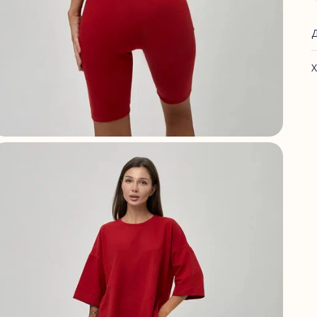
Х
А
Ф
Г