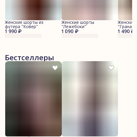
Женские шорты из
Женские шорты
Женские
футера "Ковер"
"Лежебоки"
"Гранаты
1 990 ₽
1 090 ₽
1 490 ₽
Бестселлеры